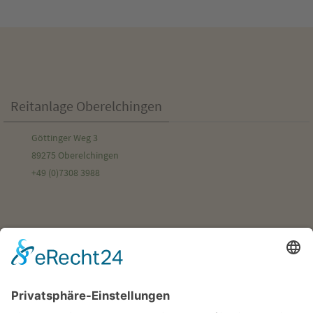
Reitanlage Oberelchingen
Göttinger Weg 3
89275 Oberelchingen
+49 (0)7308 3988
Familie Meinecke