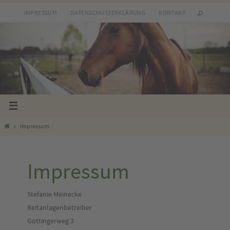
Zum
IMPRESSUM
DATENSCHUTZERKLÄRUNG
KONTAKT
Inhalt
springen
Start
Impressum
Impressum
Stefanie Meinecke
Reitanlagenbetreiber
Göttingerweg 3