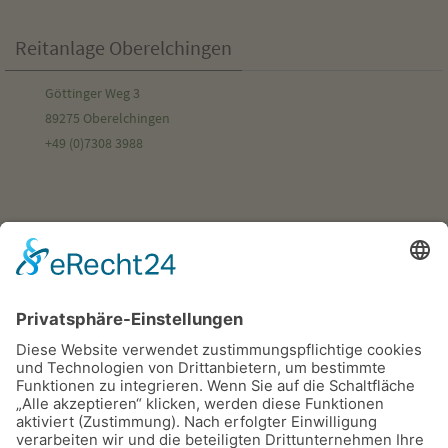
Reitanlage Oberelchingen
Göttinger Weg 3
89275 Oberelchingen
+49 (0)7308 3988
Familie Meinecke